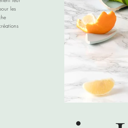
ttent leur
pour les
che
créations